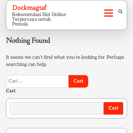
Skip
Dockmagtaf
to
Rekomendasi Slot Online
content
Terpercaya untuk
Pemula
Nothing Found
It seems we can’t find what you’re looking for. Perhaps
searching can help.
Cari
untuk:
Cari
Cari