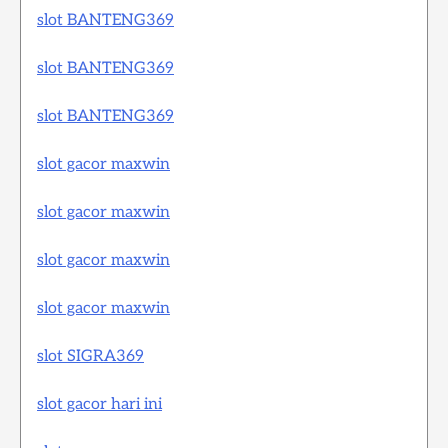
slot BANTENG369
slot BANTENG369
slot BANTENG369
slot gacor maxwin
slot gacor maxwin
slot gacor maxwin
slot gacor maxwin
slot SIGRA369
slot gacor hari ini