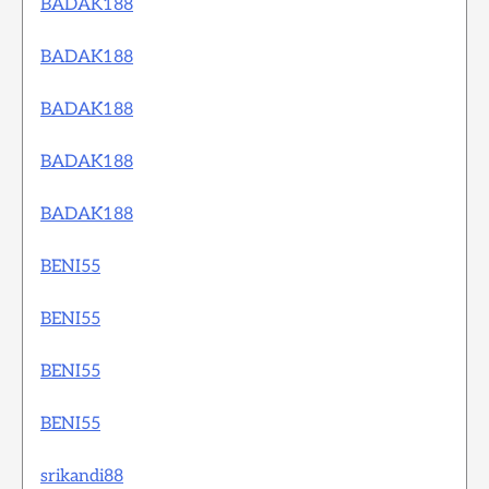
BADAK188
BADAK188
BADAK188
BADAK188
BADAK188
BENI55
BENI55
BENI55
BENI55
srikandi88