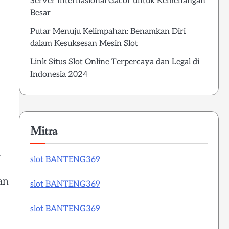
Server Internasional Gacor untuk Kemenangan
Besar
Putar Menuju Kelimpahan: Benamkan Diri
dalam Kesuksesan Mesin Slot
Link Situs Slot Online Terpercaya dan Legal di
Indonesia 2024
Mitra
k
slot BANTENG369
an
slot BANTENG369
slot BANTENG369