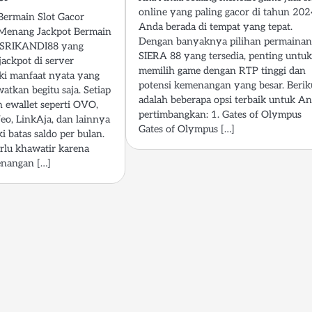
online yang paling gacor di tahun 202
Bermain Slot Gacor
Anda berada di tempat yang tepat.
Menang Jackpot Bermain
Dengan banyaknya pilihan permaina
n SRIKANDI88 yang
SIERA 88 yang tersedia, penting untu
ackpot di server
memilih game dengan RTP tinggi dan
ki manfaat nyata yang
potensi kemenangan yang besar. Berik
watkan begitu saja. Setiap
adalah beberapa opsi terbaik untuk A
n ewallet seperti OVO,
pertimbangkan: 1. Gates of Olympus
eo, LinkAja, dan lainnya
Gates of Olympus […]
 batas saldo per bulan.
rlu khawatir karena
nangan […]