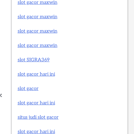
slot gacor maxwin
slot gacor maxwin
slot gacor maxwin
slot gacor maxwin
slot SIGRA369
slot gacor hari ini
slot gacor
k
slot gacor hari ini
situs judi slot gacor
slot gacor hari ini