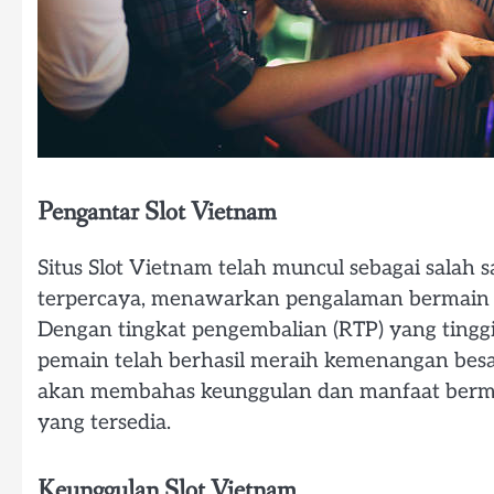
Pengantar Slot Vietnam
Situs Slot Vietnam telah muncul sebagai salah s
terpercaya, menawarkan pengalaman bermain 
Dengan tingkat pengembalian (RTP) yang ting
pemain telah berhasil meraih kemenangan besar,
akan membahas keunggulan dan manfaat bermain
yang tersedia.
Keunggulan Slot Vietnam