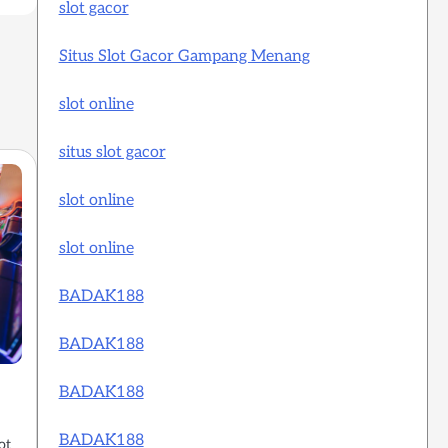
slot gacor
Situs Slot Gacor Gampang Menang
slot online
situs slot gacor
slot online
slot online
BADAK188
BADAK188
BADAK188
BADAK188
ot