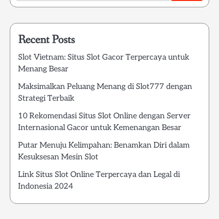
Recent Posts
Slot Vietnam: Situs Slot Gacor Terpercaya untuk
Menang Besar
Maksimalkan Peluang Menang di Slot777 dengan
Strategi Terbaik
10 Rekomendasi Situs Slot Online dengan Server
Internasional Gacor untuk Kemenangan Besar
Putar Menuju Kelimpahan: Benamkan Diri dalam
Kesuksesan Mesin Slot
Link Situs Slot Online Terpercaya dan Legal di
Indonesia 2024