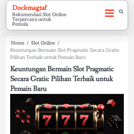
Skip
Dockmagtaf
to
Rekomendasi Slot Online
content
Terpercaya untuk
Pemula
Home
Slot Online
Keuntungan Bermain Slot Pragmatic Secara Gratis:
Pilihan Terbaik untuk Pemain Baru
Keuntungan Bermain Slot Pragmatic
Secara Gratis: Pilihan Terbaik untuk
Pemain Baru