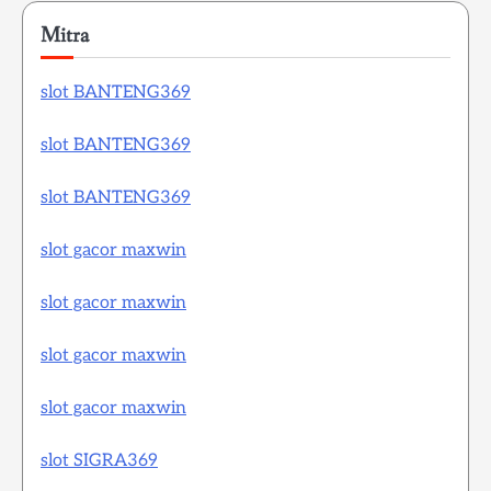
Mitra
slot BANTENG369
slot BANTENG369
slot BANTENG369
slot gacor maxwin
slot gacor maxwin
slot gacor maxwin
slot gacor maxwin
slot SIGRA369