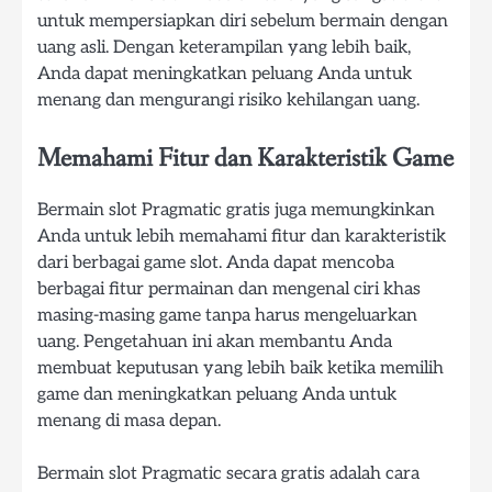
untuk mempersiapkan diri sebelum bermain dengan
uang asli. Dengan keterampilan yang lebih baik,
Anda dapat meningkatkan peluang Anda untuk
menang dan mengurangi risiko kehilangan uang.
Memahami Fitur dan Karakteristik Game
Bermain slot Pragmatic gratis juga memungkinkan
Anda untuk lebih memahami fitur dan karakteristik
dari berbagai game slot. Anda dapat mencoba
berbagai fitur permainan dan mengenal ciri khas
masing-masing game tanpa harus mengeluarkan
uang. Pengetahuan ini akan membantu Anda
membuat keputusan yang lebih baik ketika memilih
game dan meningkatkan peluang Anda untuk
menang di masa depan.
Bermain slot Pragmatic secara gratis adalah cara