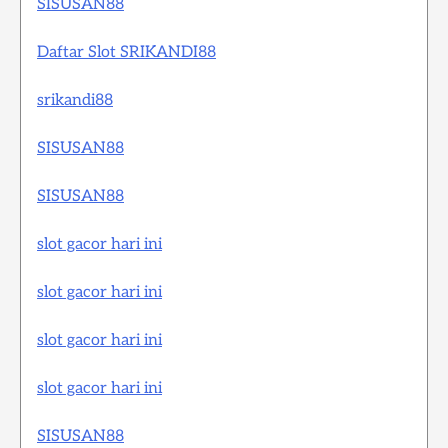
SISUSAN88
Daftar Slot SRIKANDI88
srikandi88
SISUSAN88
SISUSAN88
slot gacor hari ini
slot gacor hari ini
slot gacor hari ini
slot gacor hari ini
SISUSAN88