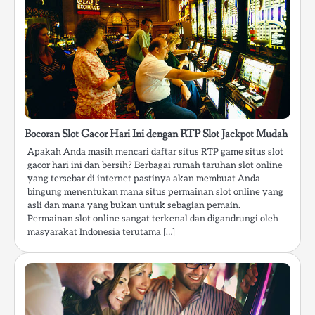
Bocoran Slot Gacor Hari Ini dengan RTP Slot Jackpot Mudah
Apakah Anda masih mencari daftar situs RTP game situs slot
gacor hari ini dan bersih? Berbagai rumah taruhan slot online
yang tersebar di internet pastinya akan membuat Anda
bingung menentukan mana situs permainan slot online yang
asli dan mana yang bukan untuk sebagian pemain.
Permainan slot online sangat terkenal dan digandrungi oleh
masyarakat Indonesia terutama […]