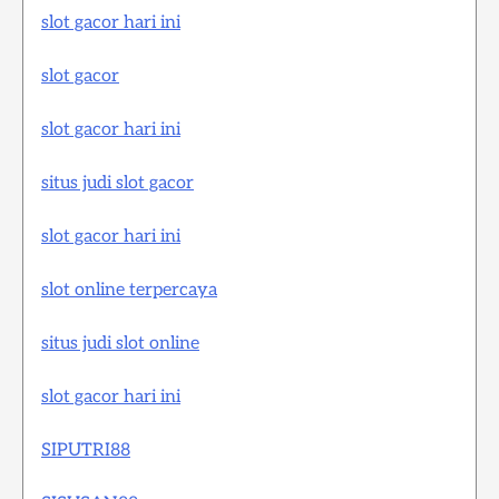
slot gacor hari ini
slot gacor
slot gacor hari ini
situs judi slot gacor
slot gacor hari ini
slot online terpercaya
situs judi slot online
slot gacor hari ini
SIPUTRI88