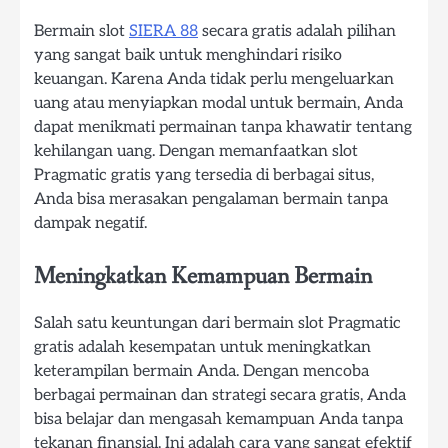
Bermain slot
SIERA 88
secara gratis adalah pilihan
yang sangat baik untuk menghindari risiko
keuangan. Karena Anda tidak perlu mengeluarkan
uang atau menyiapkan modal untuk bermain, Anda
dapat menikmati permainan tanpa khawatir tentang
kehilangan uang. Dengan memanfaatkan slot
Pragmatic gratis yang tersedia di berbagai situs,
Anda bisa merasakan pengalaman bermain tanpa
dampak negatif.
Meningkatkan Kemampuan Bermain
Salah satu keuntungan dari bermain slot Pragmatic
gratis adalah kesempatan untuk meningkatkan
keterampilan bermain Anda. Dengan mencoba
berbagai permainan dan strategi secara gratis, Anda
bisa belajar dan mengasah kemampuan Anda tanpa
tekanan finansial. Ini adalah cara yang sangat efektif