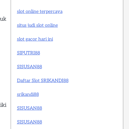
slot online terpercaya
tuk
situs judi slot online
slot gacor hari ini
SIPUTRI88
SISUSAN88
Daftar Slot SRIKANDI88
srikandi88
iki
SISUSAN88
SISUSAN88