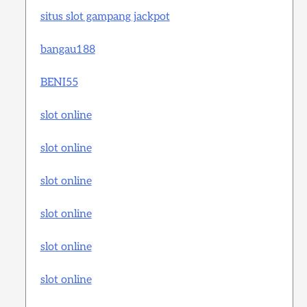
situs slot gampang jackpot
bangau188
BENI55
slot online
slot online
slot online
slot online
slot online
slot online