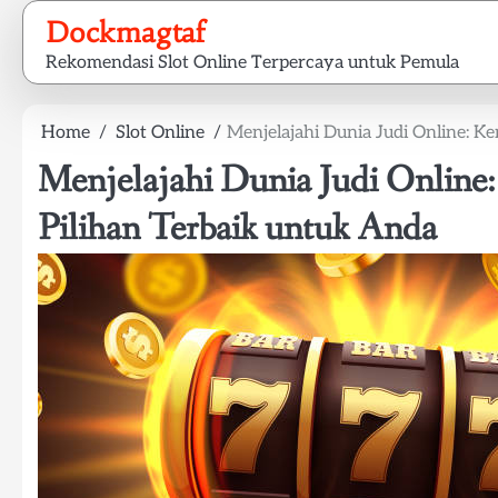
Skip
Dockmagtaf
to
Rekomendasi Slot Online Terpercaya untuk Pemula
content
Home
Slot Online
Menjelajahi Dunia Judi Online: Ke
Menjelajahi Dunia Judi Online:
Pilihan Terbaik untuk Anda