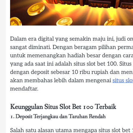
Dalam era digital yang semakin maju ini, judi o
sangat diminati. Dengan beragam pilihan perm
untuk memenangkan hadiah besar dengan cara 
yang ada saat ini adalah situs slot bet 100. S
dengan deposit sebesar 10 ribu rupiah dan meni
akan membahas lebih dalam mengenai
situs sl
mendaftar.
Keunggulan Situs Slot Bet 100 Terbaik
1. Deposit Terjangkau dan Taruhan Rendah
Salah satu alasan utama mengapa situs slot bet