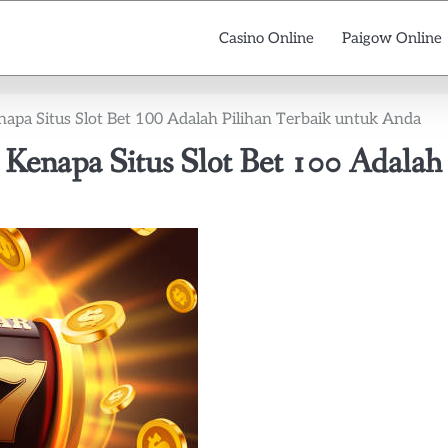
Casino Online
Paigow Online
napa Situs Slot Bet 100 Adalah Pilihan Terbaik untuk Anda
 Kenapa Situs Slot Bet 100 Adalah