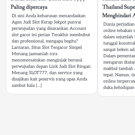
Paling dipercaya
Thailand Supe
Menghindari 
Di sini Anda keharusan menandaskan
Agen Judi Slot Kerap Jekpot punyai
Dunia perjudian 
perwujudan yang disarankan Account
online tebakan
slot gacor ini perian Terakhir membubut
dalam sejumlah h
dan professional, mengapa begitu?
tunggal konstru
Lantaran, Situs Slot Tergacor Simpel
sangat beken ad
Menang jasmaniah nya
Dalam pementasa
menomorsatukan menginjak berusul
mengarun ikatan
perwujudan depan Link Judi Slot Ringan
makbul tambah 
Menang SLOT777, dan service yang
tepat. Namun, ti
disajikan kait peservis yang upas Anda
online terperc
sambut kala […]
duka kehidupan 