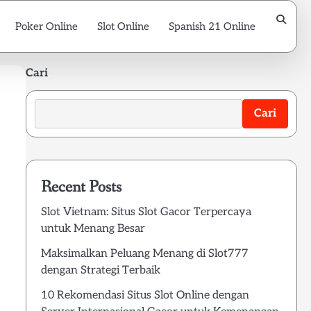
Poker Online
Slot Online
Spanish 21 Online
Cari
Cari
Recent Posts
Slot Vietnam: Situs Slot Gacor Terpercaya
untuk Menang Besar
Maksimalkan Peluang Menang di Slot777
dengan Strategi Terbaik
10 Rekomendasi Situs Slot Online dengan