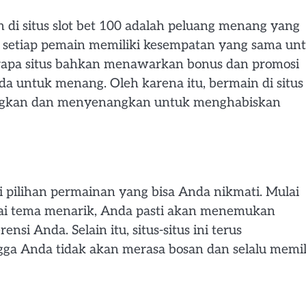
n di situs slot bet 100 adalah peluang menang yang
n, setiap pemain memiliki kesempatan yang sama un
erapa situs bahkan menawarkan bonus dan promosi
 untuk menang. Oleh karena itu, bermain di situs
tungkan dan menyenangkan untuk menghabiskan
i pilihan permainan yang bisa Anda nikmati. Mulai
bagai tema menarik, Anda pasti akan menemukan
si Anda. Selain itu, situs-situs ini terus
ga Anda tidak akan merasa bosan dan selalu memil