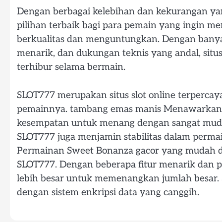
Dengan berbagai kelebihan dan kekurangan y
pilihan terbaik bagi para pemain yang ingin m
berkualitas dan menguntungkan. Dengan banya
menarik, dan dukungan teknis yang andal, sit
terhibur selama bermain.
SLOT777 merupakan situs slot online terperc
pemainnya. tambang emas manis Menawarkan 50
kesempatan untuk menang dengan sangat mudah
SLOT777 juga menjamin stabilitas dalam permai
Permainan Sweet Bonanza gacor yang mudah di
SLOT777. Dengan beberapa fitur menarik dan 
lebih besar untuk memenangkan jumlah besar. S
dengan sistem enkripsi data yang canggih.