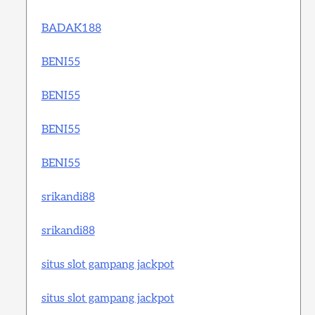
BADAK188
BENI55
BENI55
BENI55
BENI55
srikandi88
srikandi88
situs slot gampang jackpot
situs slot gampang jackpot