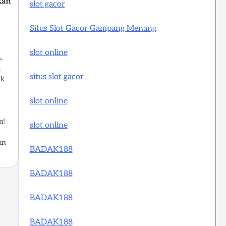
kan
slot gacor
Situs Slot Gacor Gampang Menang
slot online
.
l
situs slot gacor
ik
slot online
a!
slot online
an
BADAK188
BADAK188
BADAK188
BADAK188