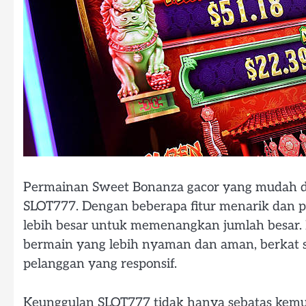
Permainan Sweet Bonanza gacor yang mudah di
SLOT777. Dengan beberapa fitur menarik dan 
lebih besar untuk memenangkan jumlah besar. 
bermain yang lebih nyaman dan aman, berkat 
pelanggan yang responsif.
Keunggulan SLOT777 tidak hanya sebatas kemud