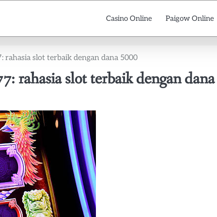
Casino Online
Paigow Online
 rahasia slot terbaik dengan dana 5000
: rahasia slot terbaik dengan dana