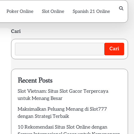
Poker Online
Slot Online
Spanish 21 Online
Cari
Cari
Recent Posts
Slot Vietnam: Situs Slot Gacor Terpercaya
untuk Menang Besar
Maksimalkan Peluang Menang di Slot777
dengan Strategi Terbaik
10 Rekomendasi Situs Slot Online dengan