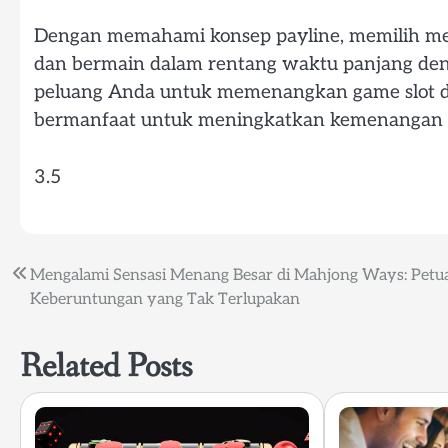
Dengan memahami konsep payline, memilih mesi
dan bermain dalam rentang waktu panjang den
peluang Anda untuk memenangkan game slot den
bermanfaat untuk meningkatkan kemenangan A
3.5
Navigasi
Mengalami Sensasi Menang Besar di Mahjong Ways: Petu
Keberuntungan yang Tak Terlupakan
pos
Related Posts