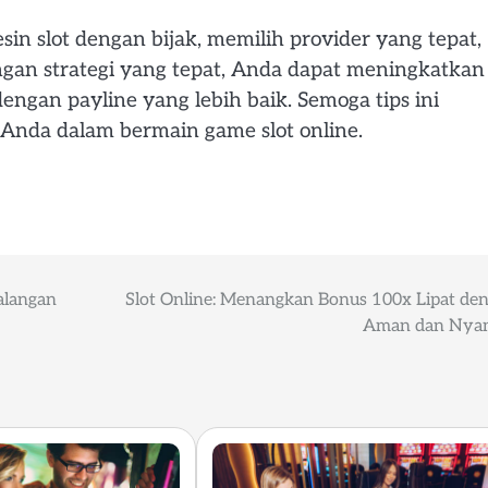
n slot dengan bijak, memilih provider yang tepat,
gan strategi yang tepat, Anda dapat meningkatkan
gan payline yang lebih baik. Semoga tips ini
nda dalam bermain game slot online.
alangan
Slot Online: Menangkan Bonus 100x Lipat de
Aman dan Nya