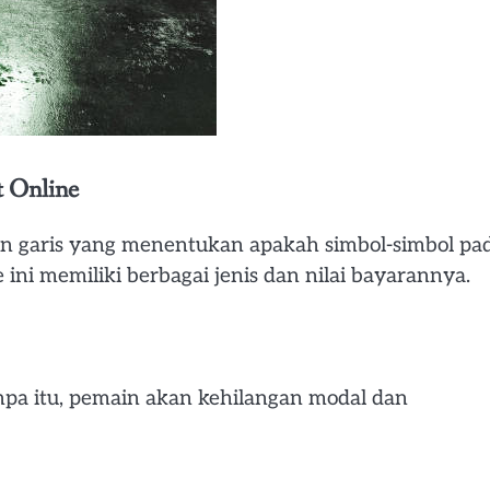
 Online
 garis yang menentukan apakah simbol-simbol pa
ni memiliki berbagai jenis dan nilai bayarannya.
pa itu, pemain akan kehilangan modal dan