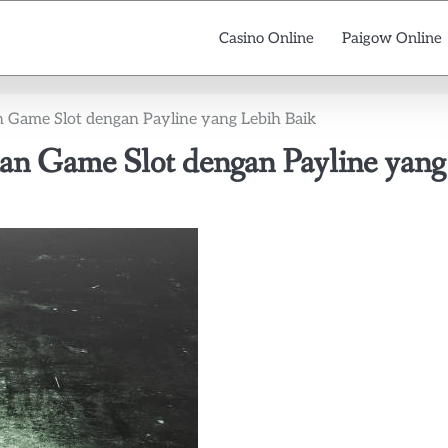
Casino Online
Paigow Online
 Game Slot dengan Payline yang Lebih Baik
an Game Slot dengan Payline yang