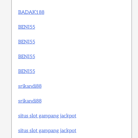
BADAK188
BENI55
BENI55
BENI55
BENI55
srikandi88
srikandi88
situs slot gampang jackpot
situs slot gampang jackpot