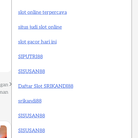
slot online terpercaya
situs judi slot online
slot gacor hari ini
SIPUTRI88
SISUSAN88
ngan
Daftar Slot SRIKANDI88
man
srikandi88
SISUSAN88
SISUSAN88